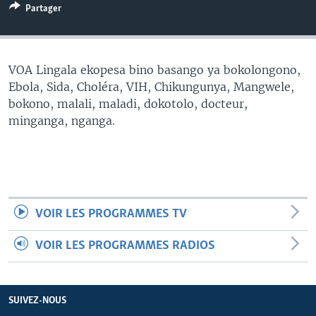
Partager
SÉCURITÉ
SCIENCE/TECHNOLOGIE
SPORTS
VOA Lingala ekopesa bino basango ya bokolongono,
Ebola, Sida, Choléra, VIH, Chikungunya, Mangwele,
bokono, malali, maladi, dokotolo, docteur,
minganga, nganga.
VOIR LES PROGRAMMES TV
VOIR LES PROGRAMMES RADIOS
SUIVEZ-NOUS