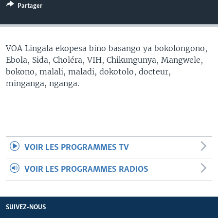
Partager
SÉCURITÉ
SCIENCE/TECHNOLOGIE
SPORTS
VOA Lingala ekopesa bino basango ya bokolongono,
Ebola, Sida, Choléra, VIH, Chikungunya, Mangwele,
bokono, malali, maladi, dokotolo, docteur,
minganga, nganga.
VOIR LES PROGRAMMES TV
VOIR LES PROGRAMMES RADIOS
SUIVEZ-NOUS