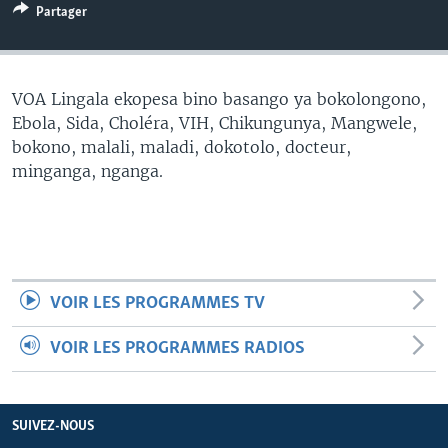
Partager
SÉCURITÉ
SCIENCE/TECHNOLOGIE
SPORTS
VOA Lingala ekopesa bino basango ya bokolongono,
Ebola, Sida, Choléra, VIH, Chikungunya, Mangwele,
bokono, malali, maladi, dokotolo, docteur,
minganga, nganga.
VOIR LES PROGRAMMES TV
VOIR LES PROGRAMMES RADIOS
SUIVEZ-NOUS