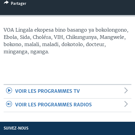
Partager
SÉCURITÉ
SCIENCE/TECHNOLOGIE
SPORTS
VOA Lingala ekopesa bino basango ya bokolongono,
Ebola, Sida, Choléra, VIH, Chikungunya, Mangwele,
bokono, malali, maladi, dokotolo, docteur,
minganga, nganga.
VOIR LES PROGRAMMES TV
VOIR LES PROGRAMMES RADIOS
SUIVEZ-NOUS