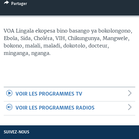
Partager
SÉCURITÉ
SCIENCE/TECHNOLOGIE
SPORTS
VOA Lingala ekopesa bino basango ya bokolongono,
Ebola, Sida, Choléra, VIH, Chikungunya, Mangwele,
bokono, malali, maladi, dokotolo, docteur,
minganga, nganga.
VOIR LES PROGRAMMES TV
VOIR LES PROGRAMMES RADIOS
SUIVEZ-NOUS