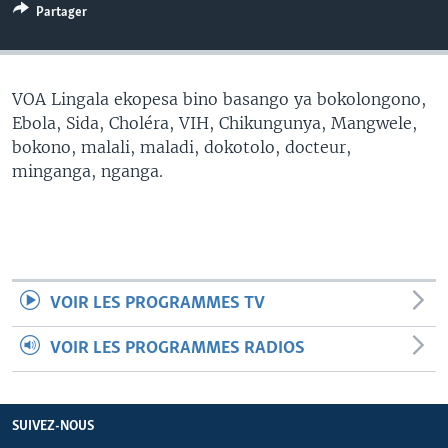
Partager
SÉCURITÉ
SCIENCE/TECHNOLOGIE
SPORTS
VOA Lingala ekopesa bino basango ya bokolongono,
Ebola, Sida, Choléra, VIH, Chikungunya, Mangwele,
bokono, malali, maladi, dokotolo, docteur,
minganga, nganga.
VOIR LES PROGRAMMES TV
VOIR LES PROGRAMMES RADIOS
SUIVEZ-NOUS