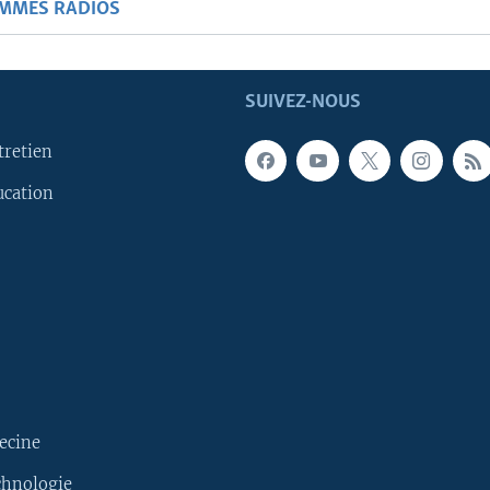
AMMES RADIOS
SUIVEZ-NOUS
tretien
ucation
ecine
chnologie