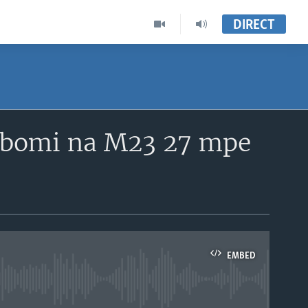
DIRECT
 ebomi na M23 27 mpe
EMBED
able