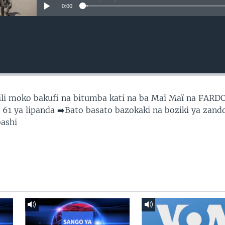
0:00
vili moko bakufi na bitumba kati na ba Maï Maï na FARD
61 ya lipanda ➡️Bato basato bazokaki na boziki ya zand
ashi