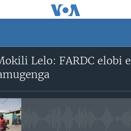
Mokili Lelo: FARDC elobi
tamugenga
No media source currently avail