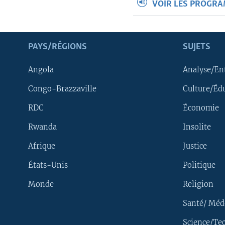
VOIR LES PROGR
PAYS/RÉGIONS
SUJETS
Angola
Analyse/En
Congo-Brazzaville
Culture/Éd
RDC
Économie
Rwanda
Insolite
Afrique
Justice
États-Unis
Politique
Monde
Religion
Santé/ Méd
Science/Te