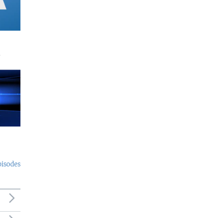
a
pisodes