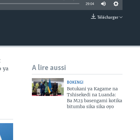
29:04
Télécharger
EMBED
C
A lire aussi
o ya
BOKENGI
Botukani ya Kagame na
Tshisekedi na Luanda:
Ba M23 basengami kotika
bitumba sika sika oyo