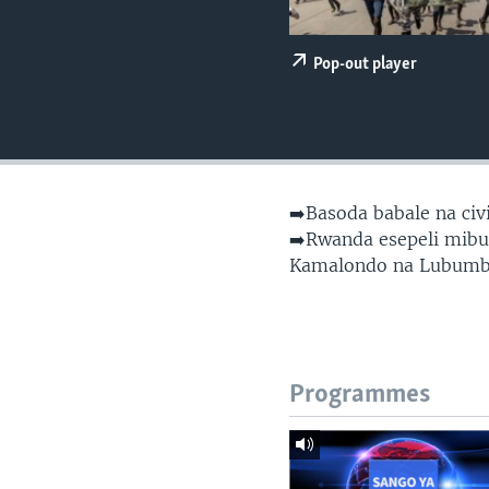
SÉCURITÉ
SCIENCE/TECHNOLOGIE
Pop-out player
SPORTS
➡️Basoda babale na ci
➡️Rwanda esepeli mibu 
Kamalondo na Lubumb
Programmes