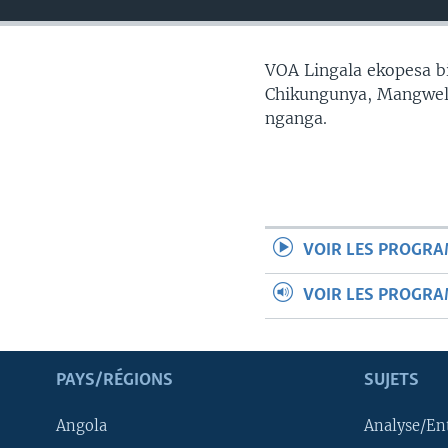
SÉCURITÉ
SCIENCE/TECHNOLOGIE
VOA Lingala ekopesa bi
SPORTS
Chikungunya, Mangwele
nganga.
VOIR LES PROGR
VOIR LES PROGR
PAYS/RÉGIONS
SUJETS
Angola
Analyse/En