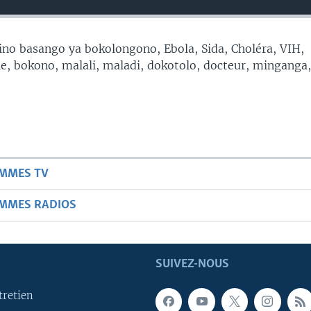
no basango ya bokolongono, Ebola, Sida, Choléra, VIH,
, bokono, malali, maladi, dokotolo, docteur, minganga
AMMES TV
AMMES RADIOS
SUIVEZ-NOUS
tretien