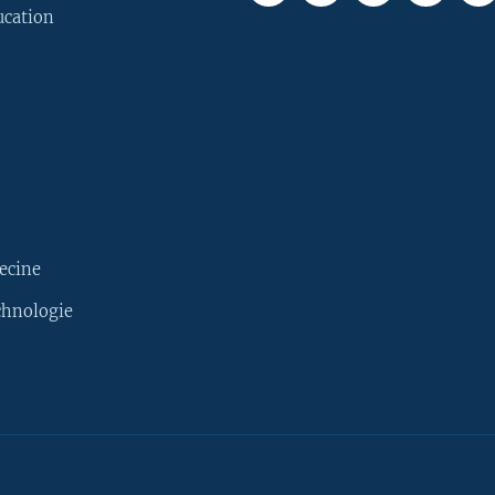
ucation
ecine
chnologie