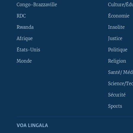
Congo-Brazzaville
Culture/Éd
RDC
Économie
Rwanda
Insolite
Afrique
Justice
États-Unis
Politique
Monde
Religion
Santé/ Méd
Science/Te
Sécurité
Yekola Angele
Sports
SUIVEZ-NOUS
VOA LINGALA