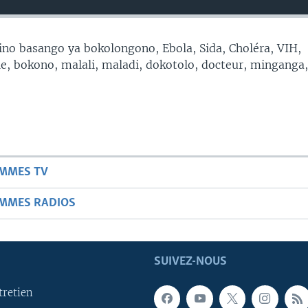
no basango ya bokolongono, Ebola, Sida, Choléra, VIH,
, bokono, malali, maladi, dokotolo, docteur, minganga
AMMES TV
AMMES RADIOS
SUIVEZ-NOUS
tretien