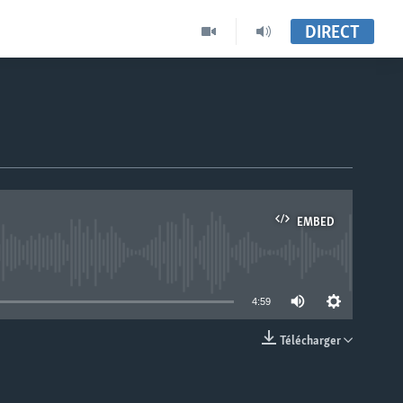
DIRECT
EMBED
able
4:59
Télécharger
EMBED