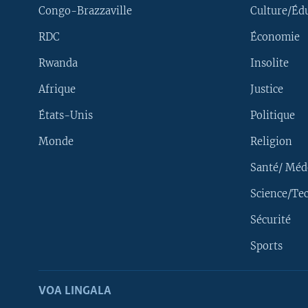
Congo-Brazzaville
Culture/Éd
RDC
Économie
Rwanda
Insolite
Afrique
Justice
États-Unis
Politique
Monde
Religion
Santé/ Méd
Science/Te
Sécurité
Yekola Angele
Sports
SUIVEZ-NOUS
VOA LINGALA