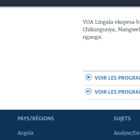
SÉCURITÉ
SCIENCE/TECHNOLOGIE
VOA Lingala ekopesa bi
SPORTS
Chikungunya, Mangwele
nganga.
VOIR LES PROGR
VOIR LES PROGR
PAYS/RÉGIONS
SUJETS
Angola
Analyse/En