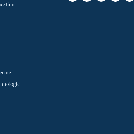
ucation
ecine
chnologie