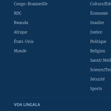
Congo-Brazzaville
Culture/Éd
RDC
Économie
Rwanda
Insolite
Afrique
Justice
États-Unis
Politique
Monde
Religion
Santé/ Méd
Science/Te
Sécurité
Yekola Angele
Sports
SUIVEZ-NOUS
VOA LINGALA