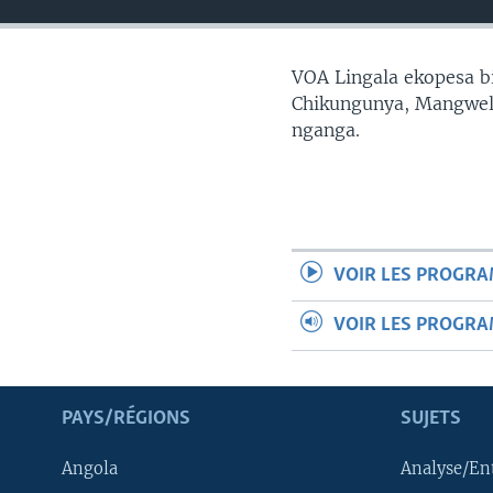
SÉCURITÉ
SCIENCE/TECHNOLOGIE
VOA Lingala ekopesa bi
SPORTS
Chikungunya, Mangwele
nganga.
VOIR LES PROGR
VOIR LES PROGR
PAYS/RÉGIONS
SUJETS
Angola
Analyse/En