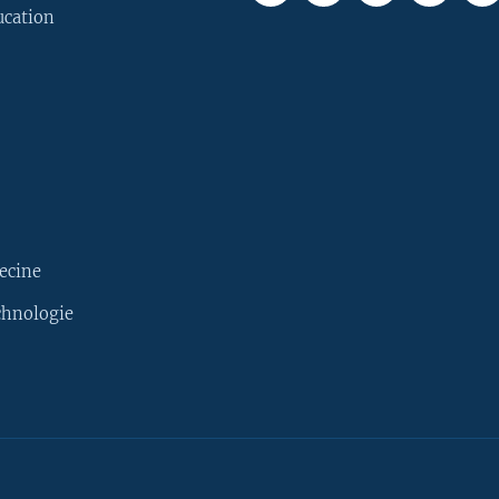
ucation
ecine
chnologie