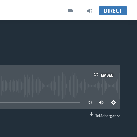
DIRECT
EMBED
able
4:59
Télécharger
EMBED