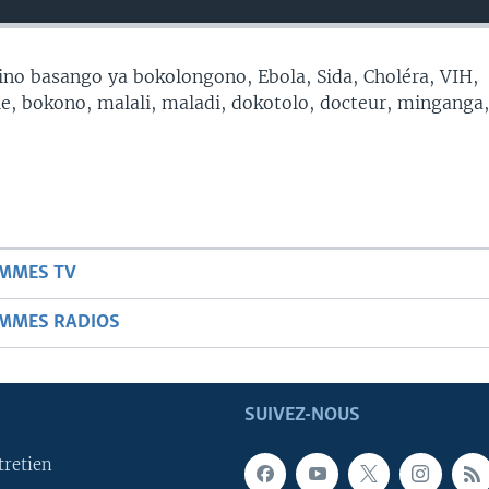
no basango ya bokolongono, Ebola, Sida, Choléra, VIH,
, bokono, malali, maladi, dokotolo, docteur, minganga
AMMES TV
AMMES RADIOS
SUIVEZ-NOUS
tretien