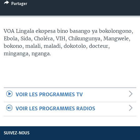
Partager
SÉCURITÉ
SCIENCE/TECHNOLOGIE
SPORTS
VOA Lingala ekopesa bino basango ya bokolongono,
Ebola, Sida, Choléra, VIH, Chikungunya, Mangwele,
bokono, malali, maladi, dokotolo, docteur,
minganga, nganga.
VOIR LES PROGRAMMES TV
VOIR LES PROGRAMMES RADIOS
SUIVEZ-NOUS