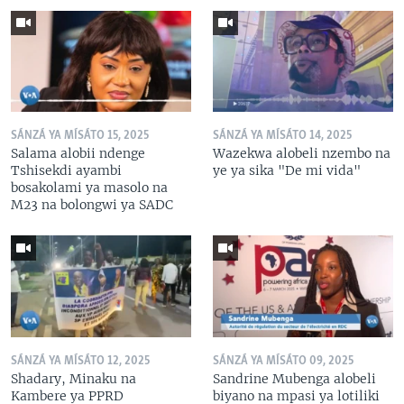
SÁNZÁ YA MÍSÁTO 15, 2025
SÁNZÁ YA MÍSÁTO 14, 2025
Salama alobii ndenge
Wazekwa alobeli nzembo na
Tshisekdi ayambi
ye ya sika "De mi vida"
bosakolami ya masolo na
M23 na bolongwi ya SADC
SÁNZÁ YA MÍSÁTO 12, 2025
SÁNZÁ YA MÍSÁTO 09, 2025
Shadary, Minaku na
Sandrine Mubenga alobeli
Kambere ya PPRD
biyano na mpasi ya lotiliki