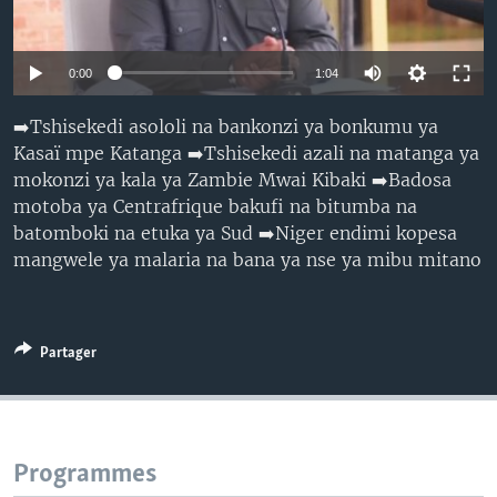
SÉCURITÉ
SCIENCE/TECHNOLOGIE
0:00
1:04
SPORTS
➡️Tshisekedi asololi na bankonzi ya bonkumu ya
Kasaï mpe Katanga ➡️Tshisekedi azali na matanga ya
mokonzi ya kala ya Zambie Mwai Kibaki ➡️Badosa
motoba ya Centrafrique bakufi na bitumba na
batomboki na etuka ya Sud ➡️Niger endimi kopesa
mangwele ya malaria na bana ya nse ya mibu mitano
Partager
Programmes