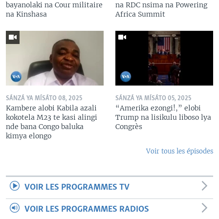
bayanolaki na Cour militaire
na RDC nsima na Powering
na Kinshasa
Africa Summit
SÁNZÁ YA MÍSÁTO 08, 2025
SÁNZÁ YA MÍSÁTO 05, 2025
Kambere alobi Kabila azali
“Amerika ezongi!,” elobi
kokotela M23 te kasi alingi
Trump na lisikulu liboso lya
nde bana Congo baluka
Congrès
kimya elongo
Voir tous les épisodes
VOIR LES PROGRAMMES TV
VOIR LES PROGRAMMES RADIOS