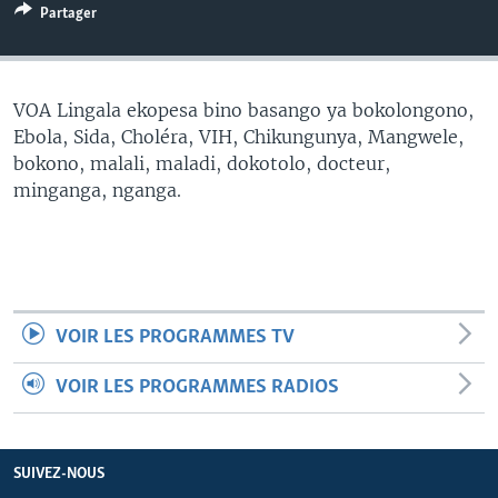
Partager
SÉCURITÉ
SCIENCE/TECHNOLOGIE
SPORTS
VOA Lingala ekopesa bino basango ya bokolongono,
Ebola, Sida, Choléra, VIH, Chikungunya, Mangwele,
bokono, malali, maladi, dokotolo, docteur,
minganga, nganga.
VOIR LES PROGRAMMES TV
VOIR LES PROGRAMMES RADIOS
SUIVEZ-NOUS