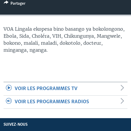
Partager
SÉCURITÉ
SCIENCE/TECHNOLOGIE
SPORTS
VOA Lingala ekopesa bino basango ya bokolongono,
Ebola, Sida, Choléra, VIH, Chikungunya, Mangwele,
bokono, malali, maladi, dokotolo, docteur,
minganga, nganga.
VOIR LES PROGRAMMES TV
VOIR LES PROGRAMMES RADIOS
SUIVEZ-NOUS