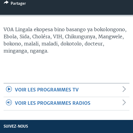
Partager
SÉCURITÉ
SCIENCE/TECHNOLOGIE
SPORTS
VOA Lingala ekopesa bino basango ya bokolongono,
Ebola, Sida, Choléra, VIH, Chikungunya, Mangwele,
bokono, malali, maladi, dokotolo, docteur,
minganga, nganga.
VOIR LES PROGRAMMES TV
VOIR LES PROGRAMMES RADIOS
SUIVEZ-NOUS