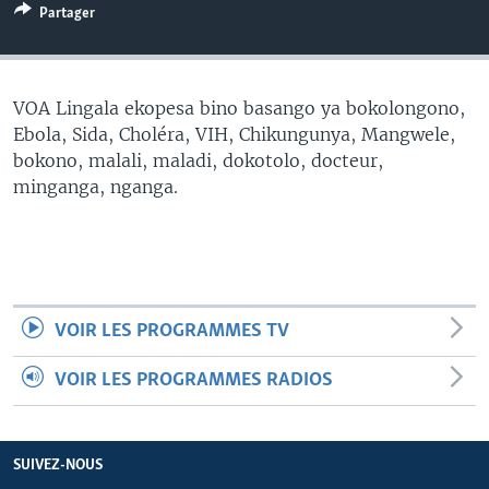
Partager
SÉCURITÉ
SCIENCE/TECHNOLOGIE
SPORTS
VOA Lingala ekopesa bino basango ya bokolongono,
Ebola, Sida, Choléra, VIH, Chikungunya, Mangwele,
bokono, malali, maladi, dokotolo, docteur,
minganga, nganga.
VOIR LES PROGRAMMES TV
VOIR LES PROGRAMMES RADIOS
SUIVEZ-NOUS