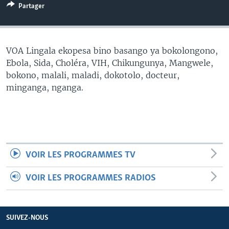
Partager
SÉCURITÉ
SCIENCE/TECHNOLOGIE
SPORTS
VOA Lingala ekopesa bino basango ya bokolongono,
Ebola, Sida, Choléra, VIH, Chikungunya, Mangwele,
bokono, malali, maladi, dokotolo, docteur,
minganga, nganga.
VOIR LES PROGRAMMES TV
VOIR LES PROGRAMMES RADIOS
SUIVEZ-NOUS