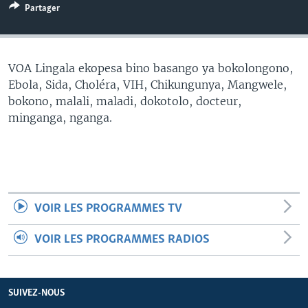
Partager
SÉCURITÉ
SCIENCE/TECHNOLOGIE
SPORTS
VOA Lingala ekopesa bino basango ya bokolongono,
Ebola, Sida, Choléra, VIH, Chikungunya, Mangwele,
bokono, malali, maladi, dokotolo, docteur,
minganga, nganga.
VOIR LES PROGRAMMES TV
VOIR LES PROGRAMMES RADIOS
SUIVEZ-NOUS