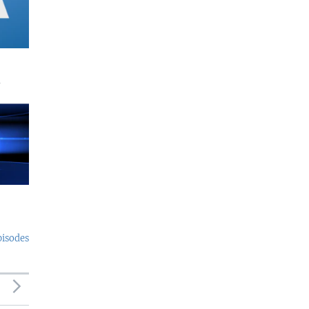
a
pisodes