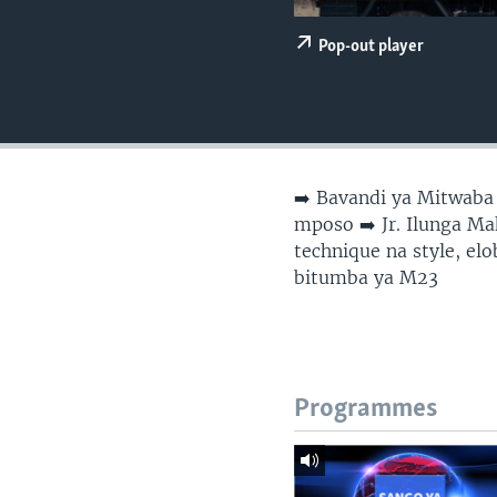
SÉCURITÉ
SCIENCE/TECHNOLOGIE
Pop-out player
SPORTS
➡️ Bavandi ya Mitwaba
mposo ➡️ Jr. Ilunga M
technique na style, el
bitumba ya M23
Programmes