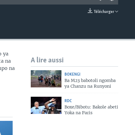
Télécharger
EMBED
o ya
A lire aussi
ta na
 mpo na
BOKENGI
Ba M23 babotoli ngomba
ya Chanzu na Runyoni
RDC
Boxe/Bibotu: Bakole abeti
Yoka na Paris