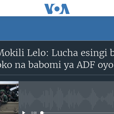
Mokili Lelo: Lucha esingi
o na babomi ya ADF oyo
No media source currently avail
0:00