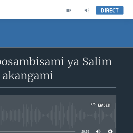
DIRECT
 bosambisami ya Salim
 akangami
EMBED
able
29:58