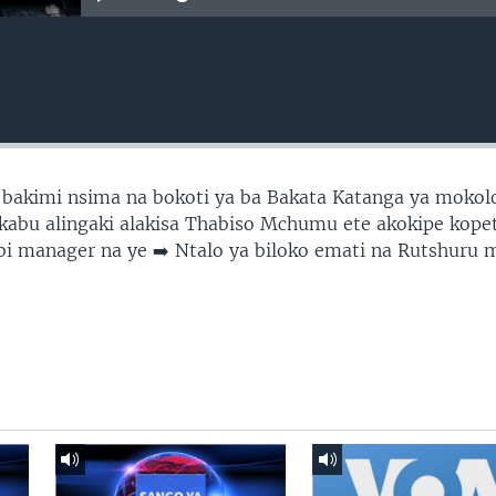
 bakimi nsima na bokoti ya ba Bakata Katanga ya mokol
akabu alingaki alakisa Thabiso Mchumu ete akokipe kope
obi manager na ye ➡️ Ntalo ya biloko emati na Rutshuru