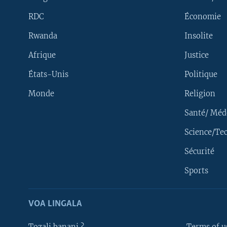
RDC
Économie
Rwanda
Insolite
Afrique
Justice
États-Unis
Politique
Monde
Religion
Santé/ Méd
Science/Te
Sécurité
Yekola Angele
Sports
SUIVEZ-NOUS
VOA LINGALA