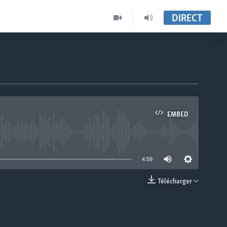
DIRECT
EMBED
able
4:59
Télécharger
EMBED