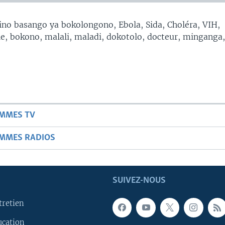
no basango ya bokolongono, Ebola, Sida, Choléra, VIH,
, bokono, malali, maladi, dokotolo, docteur, minganga
AMMES TV
AMMES RADIOS
SUIVEZ-NOUS
tretien
ucation