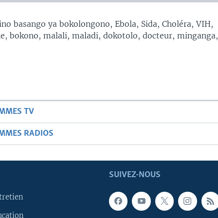
no basango ya bokolongono, Ebola, Sida, Choléra, VIH,
, bokono, malali, maladi, dokotolo, docteur, minganga
AMMES TV
AMMES RADIOS
SUIVEZ-NOUS
tretien
ucation