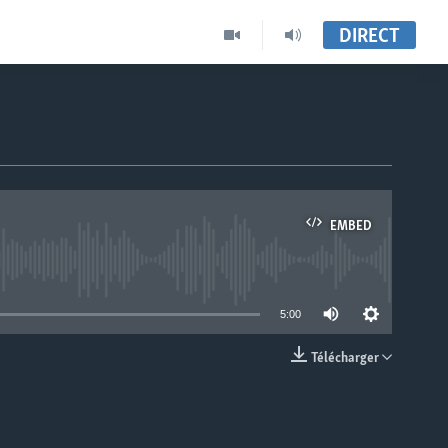
DIRECT
EMBED
able
5:00
Télécharger
EMBED