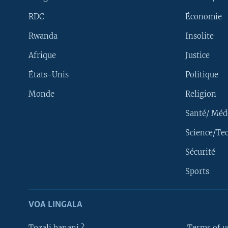
RDC
Économie
Rwanda
Insolite
Afrique
Justice
États-Unis
Politique
Monde
Religion
Santé/ Méd
Science/Te
Sécurité
Yekola Angele
Sports
SUIVEZ-NOUS
VOA LINGALA