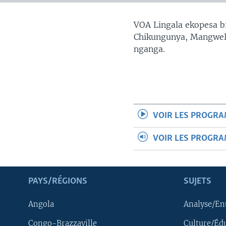
SÉCURITÉ
SCIENCE/TECHNOLOGIE
VOA Lingala ekopesa bi
Chikungunya, Mangwele
SPORTS
nganga.
VOIR LES PROGR
VOIR LES PROGR
PAYS/RÉGIONS
SUJETS
Angola
Analyse/En
Congo-Brazzaville
Culture/Éd