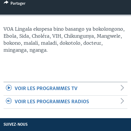
Partager
SÉCURITÉ
SCIENCE/TECHNOLOGIE
SPORTS
VOA Lingala ekopesa bino basango ya bokolongono,
Ebola, Sida, Choléra, VIH, Chikungunya, Mangwele,
bokono, malali, maladi, dokotolo, docteur,
minganga, nganga.
VOIR LES PROGRAMMES TV
VOIR LES PROGRAMMES RADIOS
SUIVEZ-NOUS