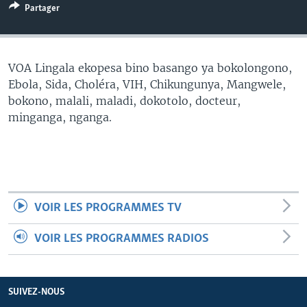
Partager
SÉCURITÉ
SCIENCE/TECHNOLOGIE
SPORTS
VOA Lingala ekopesa bino basango ya bokolongono,
Ebola, Sida, Choléra, VIH, Chikungunya, Mangwele,
bokono, malali, maladi, dokotolo, docteur,
minganga, nganga.
VOIR LES PROGRAMMES TV
VOIR LES PROGRAMMES RADIOS
SUIVEZ-NOUS