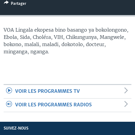
Partager
SÉCURITÉ
SCIENCE/TECHNOLOGIE
SPORTS
VOA Lingala ekopesa bino basango ya bokolongono,
Ebola, Sida, Choléra, VIH, Chikungunya, Mangwele,
bokono, malali, maladi, dokotolo, docteur,
minganga, nganga.
VOIR LES PROGRAMMES TV
VOIR LES PROGRAMMES RADIOS
SUIVEZ-NOUS