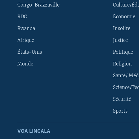
Congo-Brazzaville
Culture/Éd
RDC
Économie
Rwanda
Insolite
Afrique
Justice
États-Unis
Politique
Monde
Religion
Santé/ Méd
Science/Te
Sécurité
Yekola Angele
Sports
SUIVEZ-NOUS
VOA LINGALA