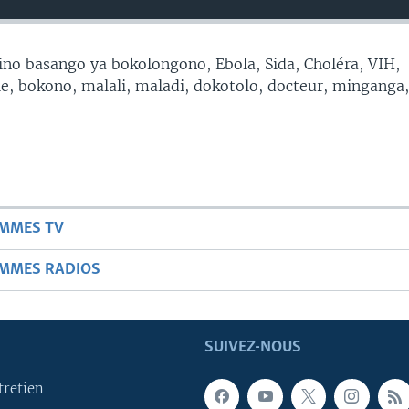
no basango ya bokolongono, Ebola, Sida, Choléra, VIH,
, bokono, malali, maladi, dokotolo, docteur, minganga
AMMES TV
AMMES RADIOS
SUIVEZ-NOUS
tretien