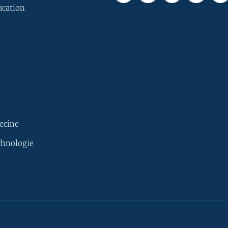
ucation
ecine
chnologie