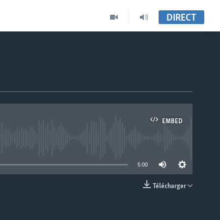
DIRECT
EMBED
able
5:00
Télécharger
EMBED