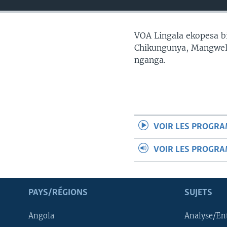
SÉCURITÉ
SCIENCE/TECHNOLOGIE
VOA Lingala ekopesa bi
SPORTS
Chikungunya, Mangwele
nganga.
VOIR LES PROGR
VOIR LES PROGR
PAYS/RÉGIONS
SUJETS
Angola
Analyse/En