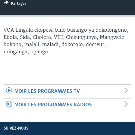
Partager
SÉCURITÉ
SCIENCE/TECHNOLOGIE
SPORTS
VOA Lingala ekopesa bino basango ya bokolongono,
Ebola, Sida, Choléra, VIH, Chikungunya, Mangwele,
bokono, malali, maladi, dokotolo, docteur,
minganga, nganga.
VOIR LES PROGRAMMES TV
VOIR LES PROGRAMMES RADIOS
SUIVEZ-NOUS