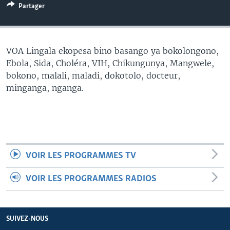
Partager
SÉCURITÉ
SCIENCE/TECHNOLOGIE
SPORTS
VOA Lingala ekopesa bino basango ya bokolongono,
Ebola, Sida, Choléra, VIH, Chikungunya, Mangwele,
bokono, malali, maladi, dokotolo, docteur,
minganga, nganga.
VOIR LES PROGRAMMES TV
VOIR LES PROGRAMMES RADIOS
SUIVEZ-NOUS