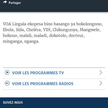
Partager
SÉCURITÉ
SCIENCE/TECHNOLOGIE
SPORTS
VOA Lingala ekopesa bino basango ya bokolongono,
Ebola, Sida, Choléra, VIH, Chikungunya, Mangwele,
bokono, malali, maladi, dokotolo, docteur,
minganga, nganga.
VOIR LES PROGRAMMES TV
VOIR LES PROGRAMMES RADIOS
SUIVEZ-NOUS