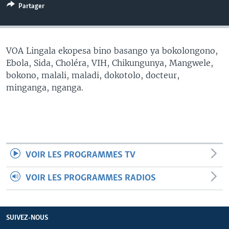
Partager
SÉCURITÉ
SCIENCE/TECHNOLOGIE
SPORTS
VOA Lingala ekopesa bino basango ya bokolongono,
Ebola, Sida, Choléra, VIH, Chikungunya, Mangwele,
bokono, malali, maladi, dokotolo, docteur,
minganga, nganga.
VOIR LES PROGRAMMES TV
VOIR LES PROGRAMMES RADIOS
SUIVEZ-NOUS