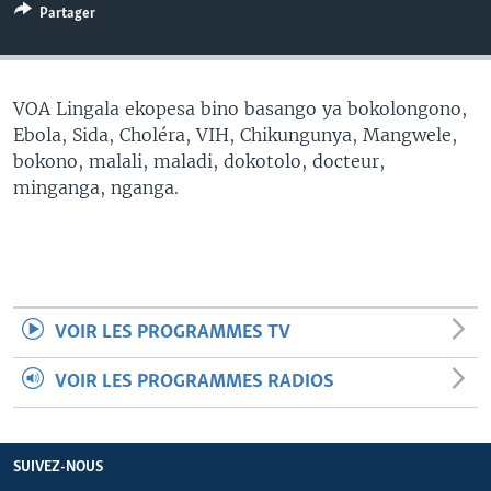
Partager
SÉCURITÉ
SCIENCE/TECHNOLOGIE
SPORTS
VOA Lingala ekopesa bino basango ya bokolongono,
Ebola, Sida, Choléra, VIH, Chikungunya, Mangwele,
bokono, malali, maladi, dokotolo, docteur,
minganga, nganga.
VOIR LES PROGRAMMES TV
VOIR LES PROGRAMMES RADIOS
SUIVEZ-NOUS