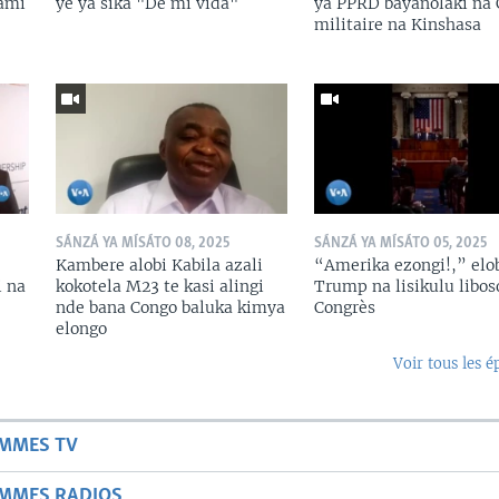
lami
ye ya sika "De mi vida"
ya PPRD bayanolaki na 
militaire na Kinshasa
SÁNZÁ YA MÍSÁTO 08, 2025
SÁNZÁ YA MÍSÁTO 05, 2025
Kambere alobi Kabila azali
“Amerika ezongi!,” elo
i na
kokotela M23 te kasi alingi
Trump na lisikulu libos
nde bana Congo baluka kimya
Congrès
elongo
Voir tous les é
AMMES TV
AMMES RADIOS