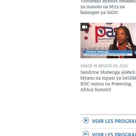
Tshisekdi ayambi bosako
ya masolo na M23 na
bolongwi ya SADC
SÁNZÁ YA MÍSÁTO 09, 2025
Sandrine Mubenga alobeli
biyano na mpasi ya lotilik
RDC nsima na Powering
Africa Summit
VOIR LES PROGR
VOIR LES PROGR