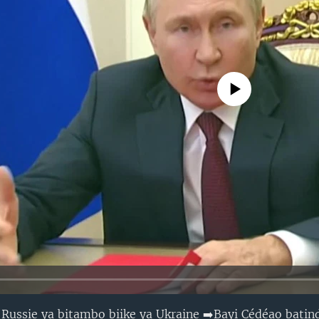
No media source currently avail
a Russie ya bitambo biike ya Ukraine ➡️Bayi Cédéao bati