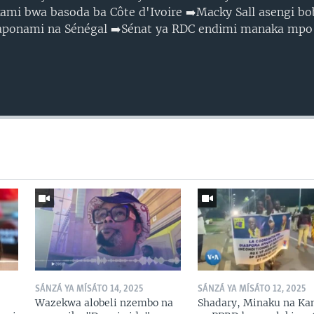
ami bwa basoda ba Côte d'Ivoire ➡️Macky Sall asengi bo
ponami na Sénégal ➡️Sénat ya RDC endimi manaka mpo 
SÁNZÁ YA MÍSÁTO 14, 2025
SÁNZÁ YA MÍSÁTO 12, 2025
Wazekwa alobeli nzembo na
Shadary, Minaku na Ka