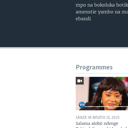
mpo na bokoluka botik
amenstie yambo na ma
ebandi
Programmes
SÁNZÁ YA MÍSÁTO 15, 2025
Salama alobii ndenge