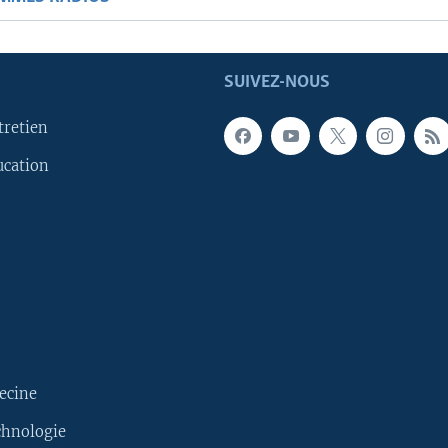
SUIVEZ-NOUS
tretien
ucation
ecine
chnologie