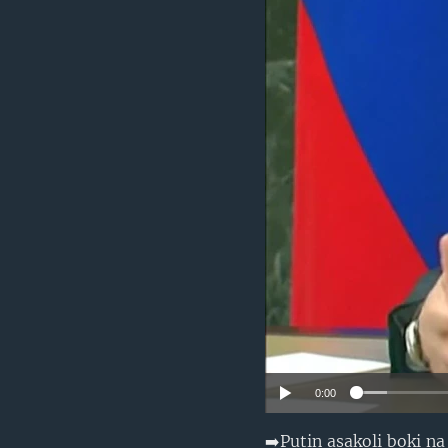
SÉCURITÉ
SCIENCE/TECHNOLOGIE
SPORTS
0:00
➡️Putin asakoli boki n