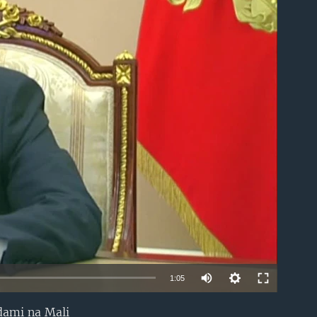
able
1:05
ndami na Mali