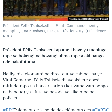
SÉCURITÉ
SCIENCE/TECHNOLOGIE
SPORTS
Président Félix Tshisekedi na Haut-Commandement ya
mampinga, na Kinshasa, RDC, 1er février 2019. (Présidence
RDC)
Président Félix Tshisekedi apameli baye ya mapinga
mpe ya bokengi na bozangi alima mpe alaki bango
nde bakofutama.
Na liyebisi ekomami na directeur ya cabinet na ye
Vital Kamerhe, Félix Tshisekedi ayebisi ete apesi
mitindo mpo na bancarisation (kotiyama yam bongo
na banque) ya lifuta ya basoda ya sika mpe ba
policiers.
#RDC
Paiement de la solde des éléments des
#FARDC