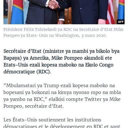
SÉCURITÉ
SCIENCE/TECHNOLOGIE
SPORTS
Président Félix Tshisekedi ya RDC na Secrétaire d'Etat Mike
Pompeo ya Etats-Unis na Washington, 3 mars 2020.
Secrétaire d’Etat (ministre ya mambi ya bikolo bya
Bapaya) ya Amerika, Mike Pompeo akundoli ete
Etats-Unis ezali kopesa maboko na Ekolo Congo
démocratique (RDC).
"Mbulamatari ya Trump ezali kopesa maboko na
bopesani ya bokonzi na kimya nyonso mpo na mbla
ya yambo na RDC," elalkisi compte Twitter ya Mike
Pompeo, secrétaire d’Etat.
Les États-Unis soutiennent les institutions
démocratiques et le développement en RDC et sont