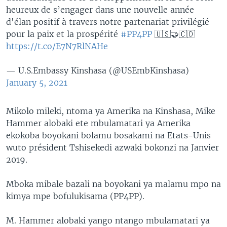
heureux de s’engager dans une nouvelle année
d'élan positif à travers notre partenariat privilégié
pour la paix et la prospérité
#PP4PP
🇺🇸🤝🇨🇩
https://t.co/E7N7RlNAHe
— U.S.Embassy Kinshasa (@USEmbKinshasa)
January 5, 2021
Mikolo mileki, ntoma ya Amerika na Kinshasa, Mike
Hammer alobaki ete mbulamatari ya Amerika
ekokoba boyokani bolamu bosakami na Etats-Unis
wuto président Tshisekedi azwaki bokonzi na Janvier
2019.
Mboka mibale bazali na boyokani ya malamu mpo na
kimya mpe bofulukisama (PP4PP).
M. Hammer alobaki yango ntango mbulamatari ya