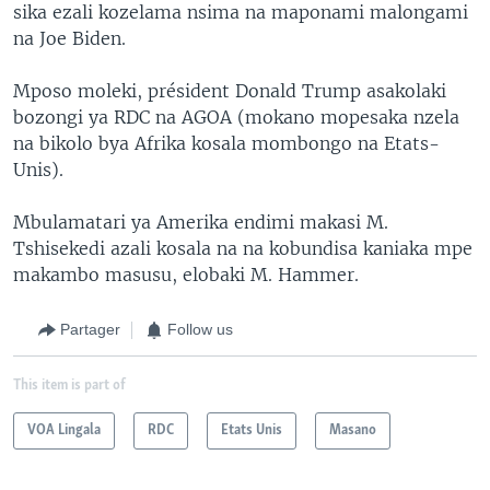
sika ezali kozelama nsima na maponami malongami
na Joe Biden.
Mposo moleki, président Donald Trump asakolaki
bozongi ya RDC na AGOA (mokano mopesaka nzela
na bikolo bya Afrika kosala mombongo na Etats-
Unis).
Mbulamatari ya Amerika endimi makasi M.
Tshisekedi azali kosala na na kobundisa kaniaka mpe
makambo masusu, elobaki M. Hammer.
Partager
Follow us
This item is part of
VOA Lingala
RDC
Etats Unis
Masano