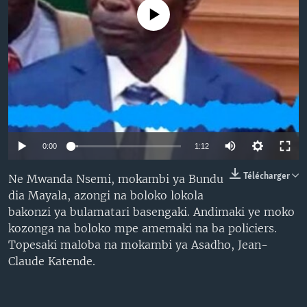
SÉCURITÉ
No media source currently available
SCIENCE/TECHNOLOGIE
SPORTS
0:00
1:12
Télécharger
Ne Mwanda Nsemi, mokambi ya Bundu
dia Mayala, azongi na boloko lokola
bakonzi ya bulamatari basengaki. Andimaki ye moko
kozonga na boloko mpe amemaki na ba policiers.
Topesaki maloba na mokambi ya Asadho, Jean-
Claude Katende.