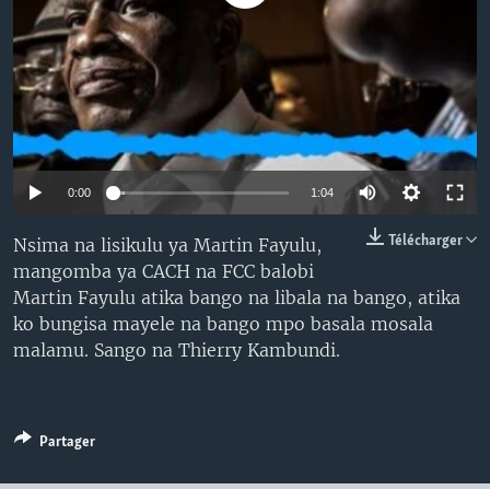
SÉCURITÉ
SCIENCE/TECHNOLOGIE
SPORTS
0:00
1:04
Télécharger
Nsima na lisikulu ya Martin Fayulu,
mangomba ya CACH na FCC balobi
Martin Fayulu atika bango na libala na bango, atika
ko bungisa mayele na bango mpo basala mosala
malamu. Sango na Thierry Kambundi.
Partager