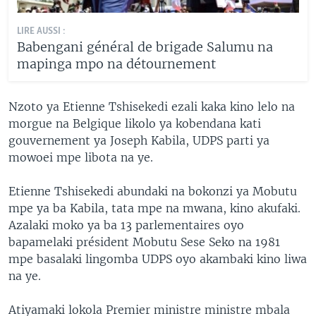
LIRE AUSSI :
Babengani général de brigade Salumu na
mapinga mpo na détournement
Nzoto ya Etienne Tshisekedi ezali kaka kino lelo na
morgue na Belgique likolo ya kobendana kati
gouvernement ya Joseph Kabila, UDPS parti ya
mowoei mpe libota na ye.
Etienne Tshisekedi abundaki na bokonzi ya Mobutu
mpe ya ba Kabila, tata mpe na mwana, kino akufaki.
Azalaki moko ya ba 13 parlementaires oyo
bapamelaki président Mobutu Sese Seko na 1981
mpe basalaki lingomba UDPS oyo akambaki kino liwa
na ye.
Atiyamaki lokola Premier ministre ministre mbala