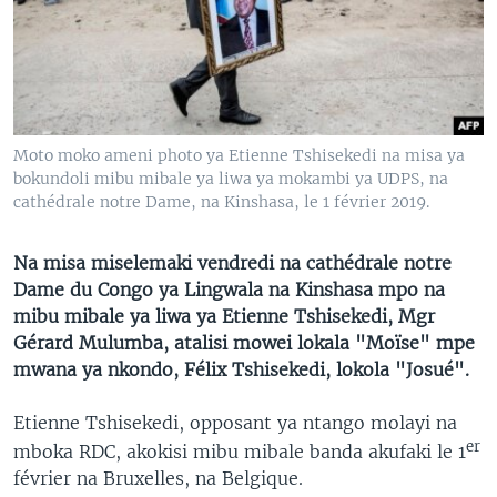
SÉCURITÉ
SCIENCE/TECHNOLOGIE
SPORTS
Moto moko ameni photo ya Etienne Tshisekedi na misa ya
bokundoli mibu mibale ya liwa ya mokambi ya UDPS, na
cathédrale notre Dame, na Kinshasa, le 1 février 2019.
Na misa miselemaki vendredi na cathédrale notre
Dame du Congo ya Lingwala na Kinshasa mpo na
mibu mibale ya liwa ya Etienne Tshisekedi, Mgr
Gérard Mulumba, atalisi mowei lokala "Moïse" mpe
mwana ya nkondo, Félix Tshisekedi, lokola "Josué".
Etienne Tshisekedi, opposant ya ntango molayi na
er
mboka RDC, akokisi mibu mibale banda akufaki le 1
février na Bruxelles, na Belgique.