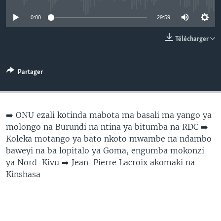
SÉCURITÉ
0:00
29:59
SCIENCE/TECHNOLOGIE
Télécharger
SPORTS
Partager
➡️ ONU ezali kotinda mabota ma basali ma yango ya
molongo na Burundi na ntina ya bitumba na RDC ➡️
Koleka motango ya bato nkoto mwambe na ndambo
baweyi na ba lopitalo ya Goma, engumba mokonzi
ya Nord-Kivu ➡️ Jean-Pierre Lacroix akomaki na
Kinshasa