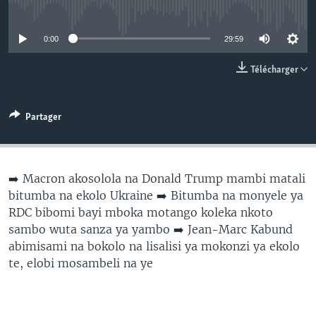
No media source currently available
SÉCURITÉ
SCIENCE/TECHNOLOGIE
0:00
29:59
SPORTS
Télécharger
Partager
➡️ Macron akosolola na Donald Trump mambi matali
bitumba na ekolo Ukraine ➡️ Bitumba na monyele ya
RDC bibomi bayi mboka motango koleka nkoto
sambo wuta sanza ya yambo ➡️ Jean-Marc Kabund
abimisami na bokolo na lisalisi ya mokonzi ya ekolo
te, elobi mosambeli na ye