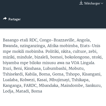
Télécharger
SÉCURITÉ
SCIENCE/TECHNOLOGIE
Partager
SPORTS
Basango etali RDC, Congo-Brazzaville, Angola,
Rwanda, nzinganzinga, Afrika mobimba, Etats-Unis
mpe mokili mobimba. Politiki, nkita, culture, zebi,
miziki, mindule, bizaleli, bomoi, bokolongono, ntoki,
biyamba mpe biloko misusu awa na VOA Lingala.
Ituri, Beni, Kinshasa, Lubumbashi, Mobutu,
Tshisekedi, Kabila, Boma, Goma, Tshopo, Kisangani,
Lualaba, Kolwezi, Kasai, Mbujimayi, Tshikapa,
Kanganga, FARDC, Mbandaka, Maindombe, Sankuru,
Lodja, Matadi, Boma