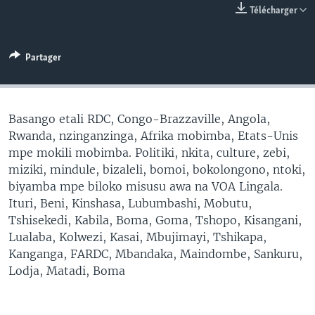
Télécharger
SÉCURITÉ
SCIENCE/TECHNOLOGIE
Partager
SPORTS
Basango etali RDC, Congo-Brazzaville, Angola,
Rwanda, nzinganzinga, Afrika mobimba, Etats-Unis
mpe mokili mobimba. Politiki, nkita, culture, zebi,
miziki, mindule, bizaleli, bomoi, bokolongono, ntoki,
biyamba mpe biloko misusu awa na VOA Lingala.
Ituri, Beni, Kinshasa, Lubumbashi, Mobutu,
Tshisekedi, Kabila, Boma, Goma, Tshopo, Kisangani,
Lualaba, Kolwezi, Kasai, Mbujimayi, Tshikapa,
Kanganga, FARDC, Mbandaka, Maindombe, Sankuru,
Lodja, Matadi, Boma