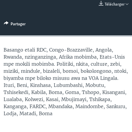
Télécharger
SÉCURITÉ
SCIENCE/TECHNOLOGIE
Partager
SPORTS
Basango etali RDC, Congo-Brazzaville, Angola,
Rwanda, nzinganzinga, Afrika mobimba, Etats-Unis
mpe mokili mobimba. Politiki, nkita, culture, zebi,
miziki, mindule, bizaleli, bomoi, bokolongono, ntoki,
biyamba mpe biloko misusu awa na VOA Lingala.
Ituri, Beni, Kinshasa, Lubumbashi, Mobutu,
Tshisekedi, Kabila, Boma, Goma, Tshopo, Kisangani,
Lualaba, Kolwezi, Kasai, Mbujimayi, Tshikapa,
Kanganga, FARDC, Mbandaka, Maindombe, Sankuru,
Lodja, Matadi, Boma