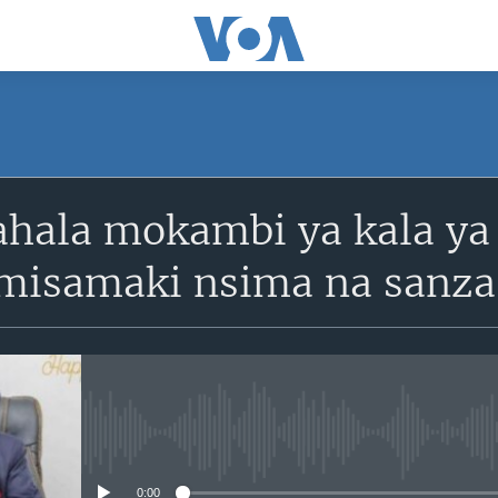
ahala mokambi ya kala y
imisamaki nsima na sanza
No media source currently avail
0:00