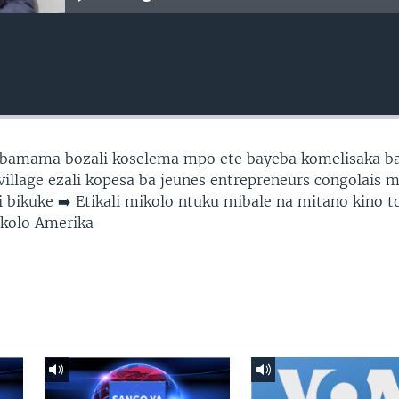
 bamama bozali koselema mpo ete bayeba komelisaka b
 village ezali kopesa ba jeunes entrepreneurs congolais 
 bikuke ➡️ Etikali mikolo ntuku mibale na mitano kino 
kolo Amerika