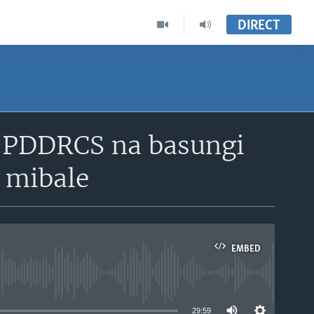
DIRECT
a PDDRCS na basungi
 mibale
EMBED
able
29:59