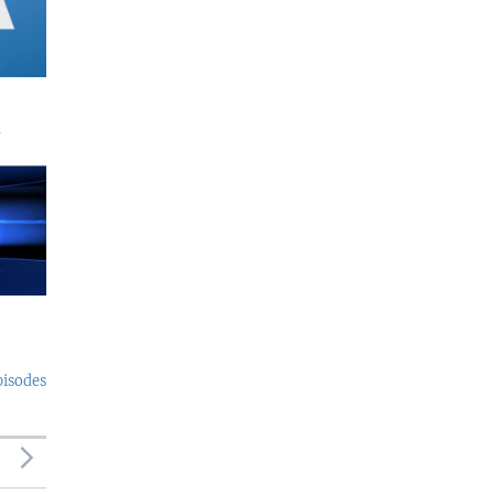
a
pisodes