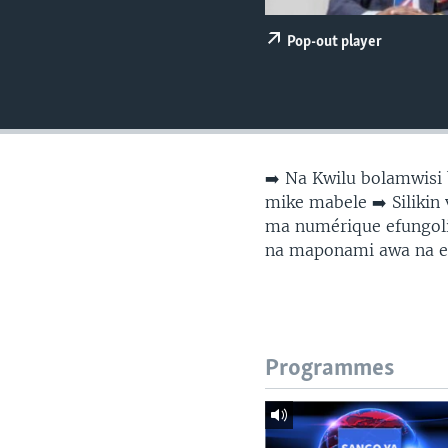
SÉCURITÉ
SCIENCE/TECHNOLOGIE
Pop-out player
SPORTS
➡️ Na Kwilu bolamwisi
mike mabele ➡️ Silikin
ma numérique efungoli
na maponami awa na e
Programmes