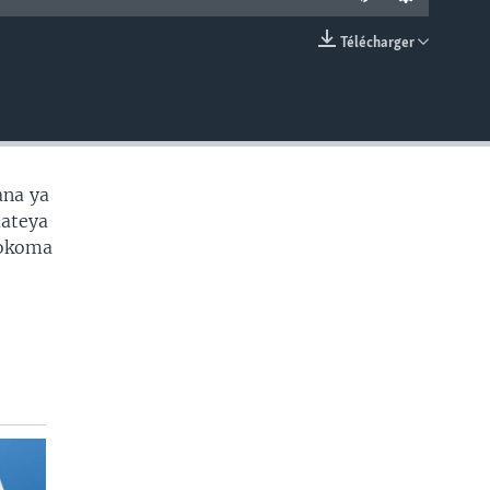
Télécharger
EMBED
ana ya
mateya
tokoma