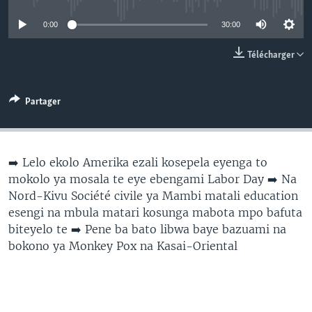
SÉCURITÉ
0:00
30:00
SCIENCE/TECHNOLOGIE
Télécharger
SPORTS
Partager
➡️ Lelo ekolo Amerika ezali kosepela eyenga to
mokolo ya mosala te eye ebengami Labor Day ➡️ Na
Nord-Kivu Société civile ya Mambi matali education
esengi na mbula matari kosunga mabota mpo bafuta
biteyelo te ➡️ Pene ba bato libwa baye bazuami na
bokono ya Monkey Pox na Kasai-Oriental