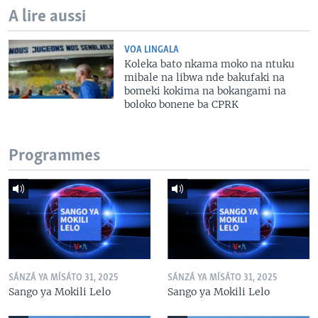
A lire aussi
VOA LINGALA
Koleka bato nkama moko na ntuku
mibale na libwa nde bakufaki na
bomeki kokima na bokangami na
boloko bonene ba CPRK
Programmes
SÁNZÁ YA MÍSÁTO 31, 2025
SÁNZÁ YA MÍSÁTO 31, 2025
Sango ya Mokili Lelo
Sango ya Mokili Lelo