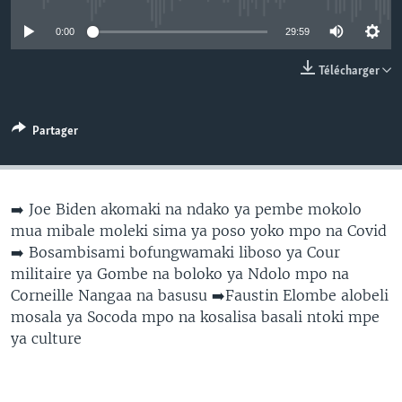
SÉCURITÉ
0:00
29:59
SCIENCE/TECHNOLOGIE
Télécharger
SPORTS
Partager
➡️ Joe Biden akomaki na ndako ya pembe mokolo
mua mibale moleki sima ya poso yoko mpo na Covid
➡️ Bosambisami bofungwamaki liboso ya Cour
militaire ya Gombe na boloko ya Ndolo mpo na
Corneille Nangaa na basusu ➡️Faustin Elombe alobeli
mosala ya Socoda mpo na kosalisa basali ntoki mpe
ya culture