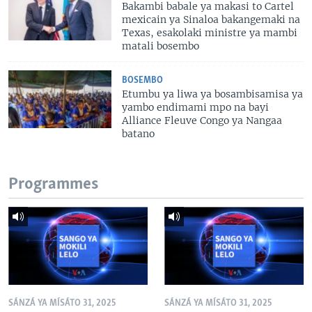
Bakambi babale ya makasi to Cartel
mexicain ya Sinaloa bakangemaki na
Texas, esakolaki ministre ya mambi
matali bosembo
BOSEMBO
Etumbu ya liwa ya bosambisamisa ya
yambo endimami mpo na bayi
Alliance Fleuve Congo ya Nangaa
batano
Programmes
SÁNZÁ YA MÍSÁTO 31, 2025
SÁNZÁ YA MÍSÁTO 31, 2025