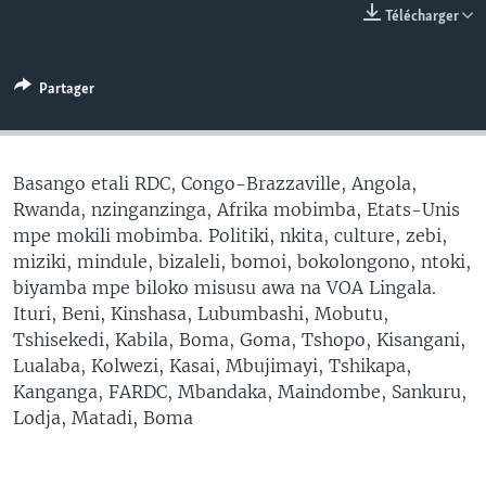
Télécharger
SÉCURITÉ
SCIENCE/TECHNOLOGIE
Partager
SPORTS
Basango etali RDC, Congo-Brazzaville, Angola,
Rwanda, nzinganzinga, Afrika mobimba, Etats-Unis
mpe mokili mobimba. Politiki, nkita, culture, zebi,
miziki, mindule, bizaleli, bomoi, bokolongono, ntoki,
biyamba mpe biloko misusu awa na VOA Lingala.
Ituri, Beni, Kinshasa, Lubumbashi, Mobutu,
Tshisekedi, Kabila, Boma, Goma, Tshopo, Kisangani,
Lualaba, Kolwezi, Kasai, Mbujimayi, Tshikapa,
Kanganga, FARDC, Mbandaka, Maindombe, Sankuru,
Lodja, Matadi, Boma