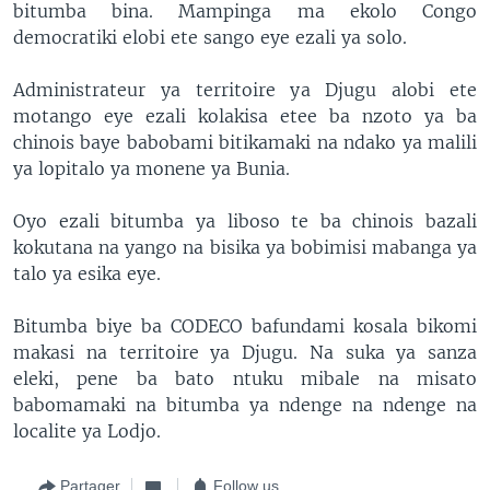
bitumba bina. Mampinga ma ekolo Congo
democratiki elobi ete sango eye ezali ya solo.
Administrateur ya territoire ya Djugu alobi ete
motango eye ezali kolakisa etee ba nzoto ya ba
chinois baye babobami bitikamaki na ndako ya malili
ya lopitalo ya monene ya Bunia.
Oyo ezali bitumba ya liboso te ba chinois bazali
kokutana na yango na bisika ya bobimisi mabanga ya
talo ya esika eye.
Bitumba biye ba CODECO bafundami kosala bikomi
makasi na territoire ya Djugu. Na suka ya sanza
eleki, pene ba bato ntuku mibale na misato
babomamaki na bitumba ya ndenge na ndenge na
localite ya Lodjo.
Partager
Follow us