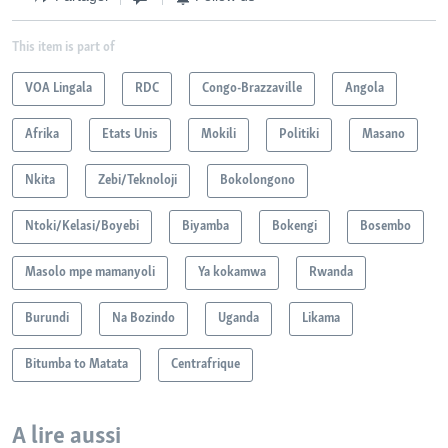
This item is part of
VOA Lingala
RDC
Congo-Brazzaville
Angola
Afrika
Etats Unis
Mokili
Politiki
Masano
Nkita
Zebi/Teknoloji
Bokolongono
Ntoki/Kelasi/Boyebi
Biyamba
Bokengi
Bosembo
Masolo mpe mamanyoli
Ya kokamwa
Rwanda
Burundi
Na Bozindo
Uganda
Likama
Bitumba to Matata
Centrafrique
A lire aussi