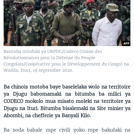
SÉCURITÉ
SCIENCE/TECHNOLOGIE
SPORTS
Basimba minduki ya URPDC/Codeco (Union des
Révolutionnaires pour la Défense du Peuple
Congolais/Coopérative pour le Développement du Congo) na
Wadda, Ituri, 19 septembre 2020.
Ba chinois motoba baye baselelaka wolo na territoire
ya Djugu babomamaki na bitumba ba milici ya
CODECO mokolo mua misato moleki na territoire ya
Djugu na Ituri. Bitumba bisalemaki na Site minier ya
Abombi, na chefferie ya Banyali Kilo.
Ba soda babale mpe civili yoko mpe bakufaki na