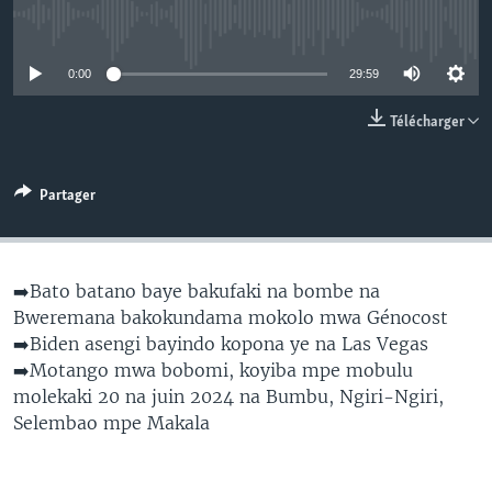
SÉCURITÉ
No media source currently available
SCIENCE/TECHNOLOGIE
0:00
29:59
SPORTS
Télécharger
Partager
➡️Bato batano baye bakufaki na bombe na
Bweremana bakokundama mokolo mwa Génocost
➡️Biden asengi bayindo kopona ye na Las Vegas
➡️Motango mwa bobomi, koyiba mpe mobulu
molekaki 20 na juin 2024 na Bumbu, Ngiri-Ngiri,
Selembao mpe Makala