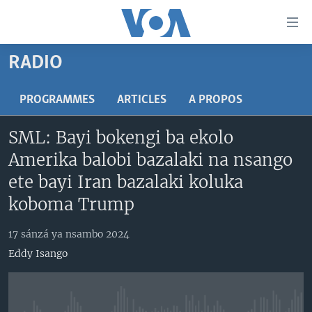
Liens
d'accessibilité
Menu
RADIO
principal
PAYS/RÉGIONS
Retour
SUJETS
ANGOLA
PROGRAMMES
ARTICLES
A PROPOS
à
la
NINI MBULAMATARI YA AMERIKA ELOBI ?
CONGO-BRAZZAVILLE
ANALYSE/ENTRETIEN
SML: Bayi bokengi ba ekolo
navigation
RDC
CULTURE/ÉDUCATION
principale
Amerika balobi bazalaki na nsango
Yekola Angele
Retour
RWANDA
ÉCONOMIE
ete bayi Iran bazalaki koluka
à
SUIVEZ-NOUS
AFRIQUE
INSOLITE
koboma Trump
la
recherche
ÉTATS-UNIS
JUSTICE
17 sánzá ya nsambo 2024
MONDE
POLITIQUE
Eddy Isango
Langues
RELIGION
SANTÉ/ MÉDECINE