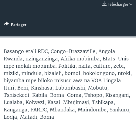
Télécharger
SÉCURITÉ
SCIENCE/TECHNOLOGIE
Partager
SPORTS
Basango etali RDC, Congo-Brazzaville, Angola,
Rwanda, nzinganzinga, Afrika mobimba, Etats-Unis
mpe mokili mobimba. Politiki, nkita, culture, zebi,
miziki, mindule, bizaleli, bomoi, bokolongono, ntoki,
biyamba mpe biloko misusu awa na VOA Lingala.
Ituri, Beni, Kinshasa, Lubumbashi, Mobutu,
Tshisekedi, Kabila, Boma, Goma, Tshopo, Kisangani,
Lualaba, Kolwezi, Kasai, Mbujimayi, Tshikapa,
Kanganga, FARDC, Mbandaka, Maindombe, Sankuru,
Lodja, Matadi, Boma