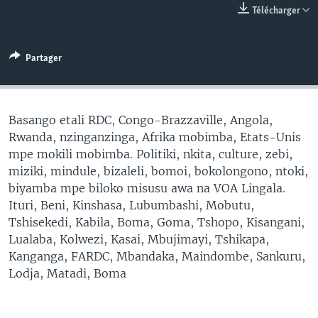
Télécharger
SÉCURITÉ
SCIENCE/TECHNOLOGIE
Partager
SPORTS
Basango etali RDC, Congo-Brazzaville, Angola,
Rwanda, nzinganzinga, Afrika mobimba, Etats-Unis
mpe mokili mobimba. Politiki, nkita, culture, zebi,
miziki, mindule, bizaleli, bomoi, bokolongono, ntoki,
biyamba mpe biloko misusu awa na VOA Lingala.
Ituri, Beni, Kinshasa, Lubumbashi, Mobutu,
Tshisekedi, Kabila, Boma, Goma, Tshopo, Kisangani,
Lualaba, Kolwezi, Kasai, Mbujimayi, Tshikapa,
Kanganga, FARDC, Mbandaka, Maindombe, Sankuru,
Lodja, Matadi, Boma