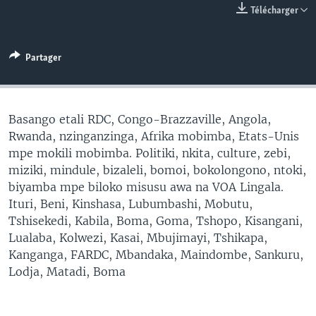
Télécharger
SÉCURITÉ
SCIENCE/TECHNOLOGIE
Partager
SPORTS
Basango etali RDC, Congo-Brazzaville, Angola,
Rwanda, nzinganzinga, Afrika mobimba, Etats-Unis
mpe mokili mobimba. Politiki, nkita, culture, zebi,
miziki, mindule, bizaleli, bomoi, bokolongono, ntoki,
biyamba mpe biloko misusu awa na VOA Lingala.
Ituri, Beni, Kinshasa, Lubumbashi, Mobutu,
Tshisekedi, Kabila, Boma, Goma, Tshopo, Kisangani,
Lualaba, Kolwezi, Kasai, Mbujimayi, Tshikapa,
Kanganga, FARDC, Mbandaka, Maindombe, Sankuru,
Lodja, Matadi, Boma